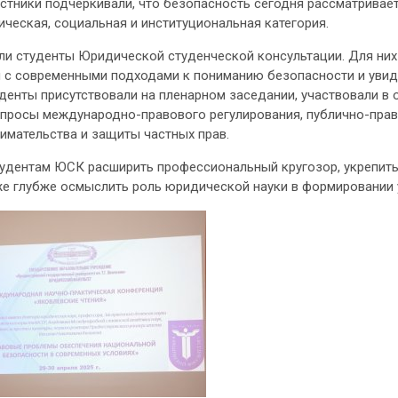
частники подчеркивали, что безопасность сегодня рассматривае
ическая, социальная и институциональная категория.
яли студенты Юридической студенческой консультации. Для ни
 с современными подходами к пониманию безопасности и увиде
уденты присутствовали на пленарном заседании, участвовали в
вопросы международно-правового регулирования, публично-пра
имательства и защиты частных прав.
студентам ЮСК расширить профессиональный кругозор, укрепит
же глубже осмыслить роль юридической науки в формировании 