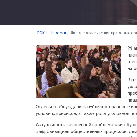
ЮСК
Новости
Яковлевские чтения: правовые ор
29 а
плен
чтен
на 
В ц
усло
про
пра
Отдельно обсуждались публично-правовые инс
условиях кризисов, а также роль уголовной по
Актуальность заявленной проблематики обусл
цифровизацией общественных процессов, дем