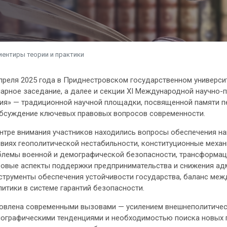
иентиры теории и практики
преля 2025 года в Приднестровском государственном универси
арное заседание, а далее и секции XI Международной научно
ия» — традиционной научной площадки, посвященной памяти пе
обсуждение ключевых правовых вопросов современности.
ентре внимания участников находились вопросы обеспечения н
виях геополитической нестабильности, конституционные меха
блемы военной и демографической безопасности, трансформац
вовые аспекты поддержки предпринимательства и снижения адм
трументы обеспечения устойчивости государства, баланс межд
литики в системе гарантий безопасности.
овлена современными вызовами — усилением внешнеполитичес
ографическими тенденциями и необходимостью поиска новых 